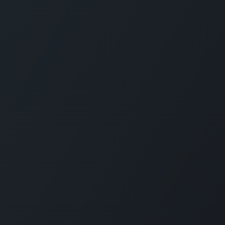
Project Financed by:
Privac
Termo
See Financing Form
Recru
Financing Form +CO3SO