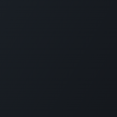
y Policy
Apoio ao Cliente:
s e condições
Reclamações Eletrónico:
itment
comercial@therabox.net
https://www.livroreclamacoes.pt
Support:
helpdesk@therabox.net